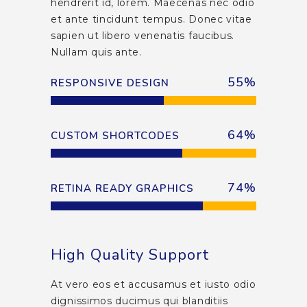
hendrerit id, lorem. Maecenas nec odio
et ante tincidunt tempus. Donec vitae
sapien ut libero venenatis faucibus.
Nullam quis ante.
55
%
RESPONSIVE DESIGN
64
%
CUSTOM SHORTCODES
74
%
RETINA READY GRAPHICS
High Quality Support
At vero eos et accusamus et iusto odio
dignissimos ducimus qui blanditiis