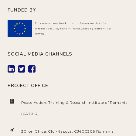
FUNDED BY
This project was funded by the European Union’s
Internal Security Fund — Police.Grant agreement No:
823705
SOCIAL MEDIA CHANNELS
PROJECT OFFICE
Peace Action, Training & Research Institute of Romania
(PATRIR)
30 Ion Ghica, Cluj-Napoca, CJ400306 Romania