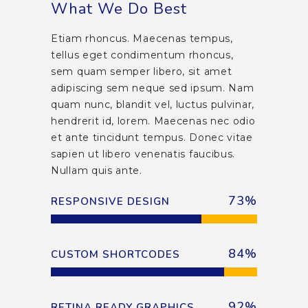
What We Do Best
Etiam rhoncus. Maecenas tempus,
tellus eget condimentum rhoncus,
sem quam semper libero, sit amet
adipiscing sem neque sed ipsum. Nam
quam nunc, blandit vel, luctus pulvinar,
hendrerit id, lorem. Maecenas nec odio
et ante tincidunt tempus. Donec vitae
sapien ut libero venenatis faucibus.
Nullam quis ante.
73
%
RESPONSIVE DESIGN
84
%
CUSTOM SHORTCODES
92
%
RETINA READY GRAPHICS